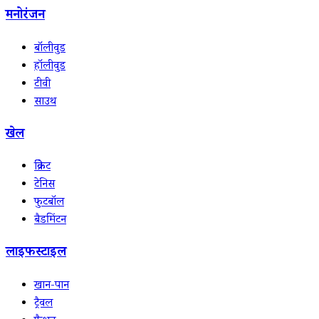
मनोरंजन
बॉलीवुड
हॉलीवुड
टीवी
साउथ
खेल
क्रिकेट
टेनिस
फुटबॉल
बैडमिंटन
लाइफस्टाइल
खान-पान
ट्रैवल