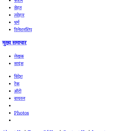
फैशन
सेहत
त्योहार
धर्म
रिलेशनशिप
मुख्य समाचार
लेखक
साइंस
विदेश
टेक
ऑटो
वायरल
Photos