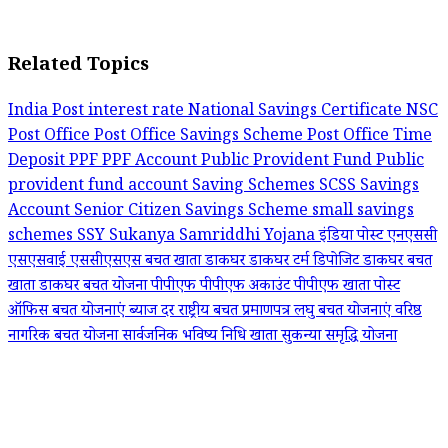
Related Topics
India Post
interest rate
National Savings Certificate
NSC
Post Office
Post Office Savings Scheme
Post Office Time
Deposit
PPF
PPF Account
Public Provident Fund
Public
provident fund account
Saving Schemes
SCSS Savings
Account
Senior Citizen Savings Scheme
small savings
schemes
SSY
Sukanya Samriddhi Yojana
इंडिया पोस्ट
एनएससी
एसएसवाई
एससीएसएस बचत खाता
डाकघर
डाकघर टर्म डिपोजिट
डाकघर बचत
खाता
डाकघर बचत योजना
पीपीएफ
पीपीएफ अकाउंट
पीपीएफ खाता
पोस्ट
ऑफिस
बचत योजनाएं
ब्याज दर
राष्ट्रीय बचत प्रमाणपत्र
लघु बचत योजनाएं
वरिष्ठ
नागरिक बचत योजना
सार्वजनिक भविष्य निधि खाता
सुकन्या समृद्धि योजना