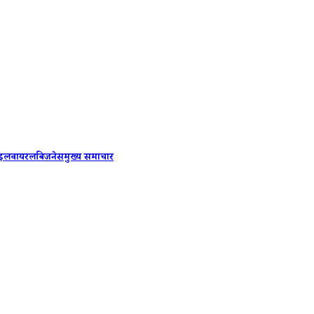
Mumbai: ड
ाइल
वायरल
बिजनेस
मुख्य समाचार