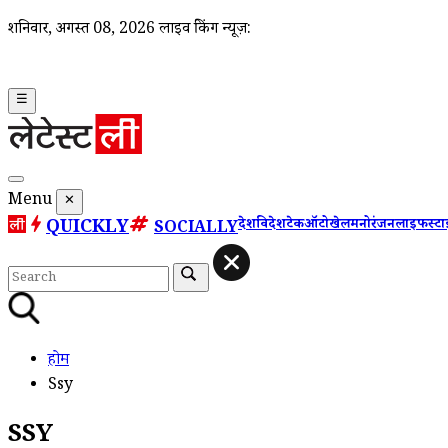
शनिवार, अगस्त 08, 2026
लाइव ब्रेकिंग न्यूज़:
☰
Menu
✕
QUICKLY
देश
विदेश
टेक
ऑटो
खेल
मनोरंजन
लाइफस्ट
SOCIALLY
होम
Ssy
SSY