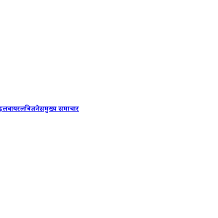
Shakib 
ाइल
वायरल
बिजनेस
मुख्य समाचार