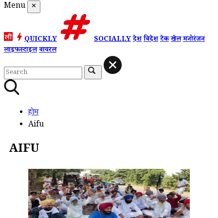
Menu
✕
QUICKLY
SOCIALLY
देश
विदेश
टेक
खेल
मनोरंजन
लाइफस्टाइल
वायरल
होम
Aifu
AIFU