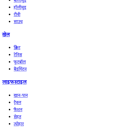
बॉलीवुड
हॉलीवुड
टीवी
साउथ
खेल
क्रिकेट
टेनिस
फुटबॉल
बैडमिंटन
लाइफस्टाइल
खान-पान
ट्रैवल
फैशन
सेहत
त्योहार