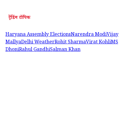
ट्रेंडिंग टॉपिक
Haryana Assembly Elections
Narendra Modi
Vijay
Mallya
Delhi Weather
Rohit Sharma
Virat Kohli
MS
Dhoni
Rahul Gandhi
Salman Khan