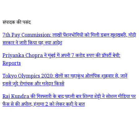
संपादक की पसंद
7th Pay Commission: लाखों पेंशनभोगियों को मिली डबल खुशखबरी, मोदी
सरकार ने जारी किया यह नया आदेश
Priyanka Chopra ने मुंबई में अपनी 7 करोड़ रुपए की प्रॉपर्टी बेची:
Reports
Tokyo Olympics 2020: खेलों का महाकुंभ ओलंपिक शुक्रवार से, जानें
इससे जुड़े रोमांचक और मजेदार किस्से
Raj Kundra की गिरफ्तारी के बाद पहली बार शिल्पा शेट्टी ने सोशल मीडिया पर
फैंस से की अपील, हंगामा 2 को लेकर कही ये बात