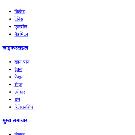
क्रिकेट
टेनिस
फुटबॉल
बैडमिंटन
लाइफस्टाइल
खान-पान
ट्रैवल
फैशन
सेहत
त्योहार
धर्म
रिलेशनशिप
मुख्य समाचार