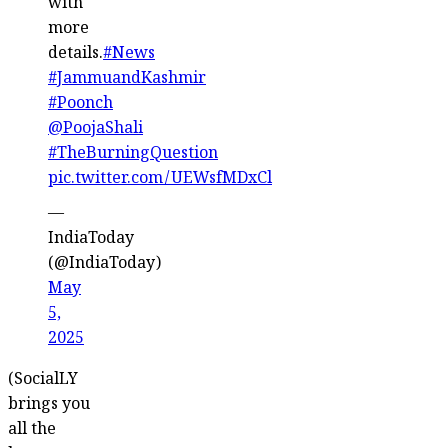
with
more
details.
#News
#JammuandKashmir
#Poonch
@PoojaShali
#TheBurningQuestion
pic.twitter.com/UEWsfMDxCl
—
IndiaToday
(@IndiaToday)
May
5,
2025
(SocialLY
brings you
all the