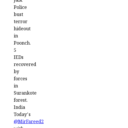
J&K
Police
bust
terror
hideout
in
Poonch.
5
IEDs
recovered
by
forces
in
Surankote
forest.
India
Today's
@MirFareed2