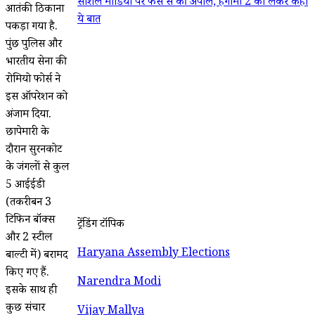
सोशल मीडिया पर फैंस से की अपील, हंगामा 2 को लेकर कही
आतंकी ठिकाना
ये बात
पकड़ा गया है.
पुंछ पुलिस और
भारतीय सेना की
रोमियो फोर्स ने
इस ऑपरेशन को
अंजाम दिया.
छापेमारी के
दौरान सुरनकोट
के जंगलों से कुल
5 आईईडी
(तकरीबन 3
टिफिन बॉक्स
ट्रेंडिंग टॉपिक
और 2 स्टील
Haryana Assembly Elections
बाल्टी में) बरामद
किए गए हैं.
Narendra Modi
इसके साथ ही
कुछ संचार
Vijay Mallya