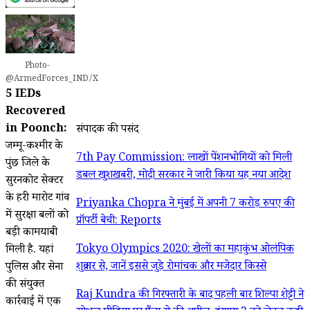
Photo-
@ArmedForces_IND/X
5 IEDs
Recovered
in Poonch:
संपादक की पसंद
जम्मू-कश्मीर के
7th Pay Commission: लाखों पेंशनभोगियों को मिली
पुंछ जिले के
डबल खुशखबरी, मोदी सरकार ने जारी किया यह नया आदेश
सुरनकोट सेक्टर
के हरी मारोट गांव
Priyanka Chopra ने मुंबई में अपनी 7 करोड़ रुपए की
में सुरक्षा बलों को
प्रॉपर्टी बेची: Reports
बड़ी कामयाबी
Tokyo Olympics 2020: खेलों का महाकुंभ ओलंपिक
मिली है. यहां
शुक्रवार से, जानें इससे जुड़े रोमांचक और मजेदार किस्से
पुलिस और सेना
की संयुक्त
Raj Kundra की गिरफ्तारी के बाद पहली बार शिल्पा शेट्टी ने
कार्रवाई में एक