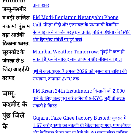
Poonch:
ताजा खबरें
जम्मू-कश्मीर
में बड़ी साजिश
PM Modi-Benjamin Netanyahu Phone
Call: पीएम मोदी और इजरायल के प्रधानमंत्री बेंजामिन
नाकाम! पुंछ में
नेतन्याहू के बीच फोन पर हुई बातचीत, पश्चिम एशिया की स्थिति
बड़ा आतंकी
और द्विपक्षीय संबंधों पर हुई चर्चा
ठिकाना ध्वस्त,
सुरनकोट के
Mumbai Weather Tomorrow: मुंबई में कल हो
सकती हैं हल्की बारिश; जानें तापमान और मौसम का हाल
जंगलों से 5
जिंदा आइईडी
पुणे में कल, शुक्रवार 7 अगस्त 2026 को मूसलाधार बारिश की
बरामद
संभावना, तापमान 27°C तक
PM Kisan 24th Instalment: किसानों को ₹2,000
जम्मू-
पाने के लिए जल्द पूरा करें अनिवार्य e-KYC, नहीं तो अटक
कश्मीर के
सकती है किस्त
पुंछ जिले
Gujarat Fake Ghee Factory Busted: गुजरात में
के
1.67 करोड़ रुपये का नकली घी रैकेट पकड़ा गया, पाम ऑयल