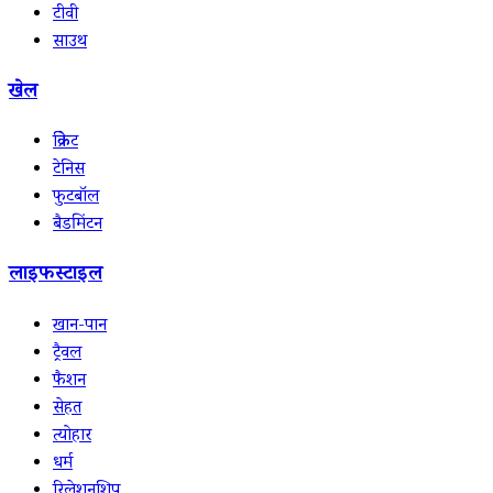
टीवी
साउथ
खेल
क्रिकेट
टेनिस
फुटबॉल
बैडमिंटन
लाइफस्टाइल
खान-पान
ट्रैवल
फैशन
सेहत
त्योहार
धर्म
रिलेशनशिप