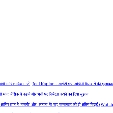
 आधिकारिक माफी; Joel Kaplan ने आईटी मंत्री अश्विनी वैष्णव से की मुलाका
 बेसिक पे बढ़ाने और भत्तों पर निर्भरता घटाने का दिया सुझाव
ार; आमिर खान ने 'गजनी' और 'लगान' के सह-कलाकार को दी अंतिम विदाई (Wat