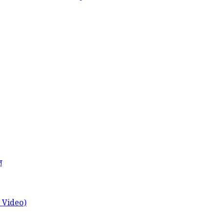
त
ch Video)