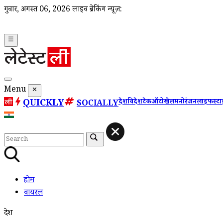
गुरूवार, अगस्त 06, 2026
लाइव ब्रेकिंग न्यूज़:
☰
Menu
✕
QUICKLY
देश
विदेश
टेक
ऑटो
खेल
मनोरंजन
लाइफस्ट
SOCIALLY
होम
वायरल
देश