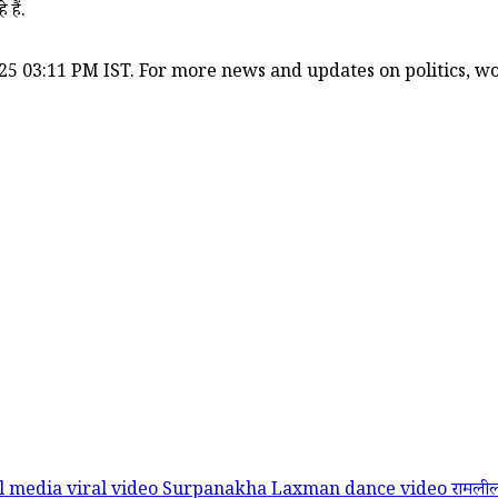
हैं.
25 03:11 PM IST. For more news and updates on politics, wor
l media viral video
Surpanakha Laxman dance video
रामलील