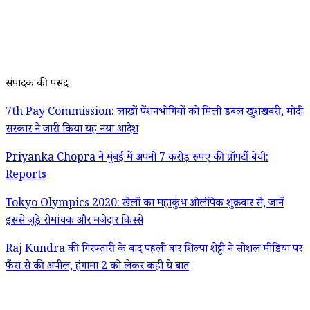
संपादक की पसंद
7th Pay Commission: लाखों पेंशनभोगियों को मिली डबल खुशखबरी, मोदी
सरकार ने जारी किया यह नया आदेश
Priyanka Chopra ने मुंबई में अपनी 7 करोड़ रुपए की प्रॉपर्टी बेची:
Reports
Tokyo Olympics 2020: खेलों का महाकुंभ ओलंपिक शुक्रवार से, जानें
इससे जुड़े रोमांचक और मजेदार किस्से
Raj Kundra की गिरफ्तारी के बाद पहली बार शिल्पा शेट्टी ने सोशल मीडिया पर
फैंस से की अपील, हंगामा 2 को लेकर कही ये बात