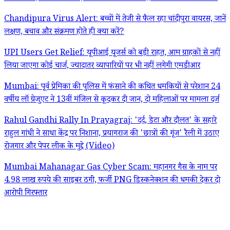
Chandipura Virus Alert: बच्चों में तेजी से फैल रहा चांदीपुरा वायरस, जानें
लक्षण, बचाव और संक्रमण होते ही क्या करें?
UPI Users Get Relief: यूपीआई यूजर्स को बड़ी राहत, आम ग्राहकों से नहीं
लिया जाएगा कोई चार्ज, ज्यादातर व्यापारियों पर भी नहीं लगेगी एमडीआर
Mumbai: पूर्व प्रेमिका की पुलिस में फंसाने की कथित धमकियों से परेशान 24
वर्षीय लॉ ग्रेजुएट ने 13वीं मंजिल से कूदकर दी जान, दो महिलाओं पर मामला दर्ज
Rahul Gandhi Rally In Prayagraj: 'दर्द, डेटा और दौलत' के सहारे
राहुल गांधी ने साधा केंद्र पर निशाना, प्रयागराज की 'छात्रों की गूंज' रैली में उठाए
रोजगार और पेपर लीक के मुद्दे (Video)
Mumbai Mahanagar Gas Cyber Scam: महानगर गैस के नाम पर
4.98 लाख रुपये की साइबर ठगी, फर्जी PNG डिस्कनेक्शन की धमकी देकर दो
आरोपी गिरफ्तार