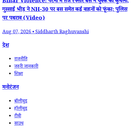
Bihar Violence: पटना में तेज रफ्तार बस ने युवक को कुचला,
गुस्साई भीड़ ने NH-30 पर बस समेत कई वाहनों को फूंका; पुलिस
पर पथराव (Video)
Aug 07, 2026 • Siddharth Raghuvanshi
देश
राजनीति
जरुरी जानकारी
शिक्षा
मनोरंजन
बॉलीवुड
हॉलीवुड
टीवी
साउथ