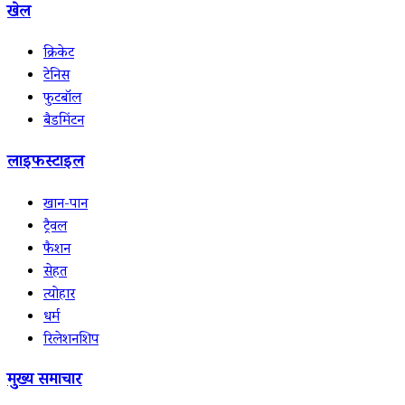
खेल
क्रिकेट
टेनिस
फुटबॉल
बैडमिंटन
लाइफस्टाइल
खान-पान
ट्रैवल
फैशन
सेहत
त्योहार
धर्म
रिलेशनशिप
मुख्य समाचार