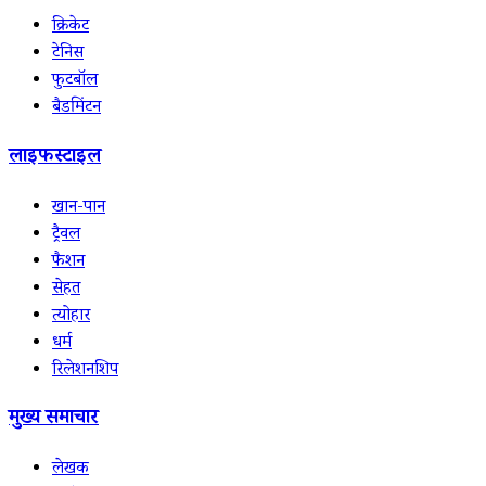
क्रिकेट
टेनिस
फुटबॉल
बैडमिंटन
लाइफस्टाइल
खान-पान
ट्रैवल
फैशन
सेहत
त्योहार
धर्म
रिलेशनशिप
मुख्य समाचार
लेखक