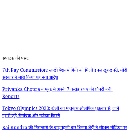
संपादक की पसंद
7th Pay Commission: लाखों पेंशनभोगियों को मिली डबल खुशखबरी, मोदी
सरकार ने जारी किया यह नया आदेश
Priyanka Chopra ने मुंबई में अपनी 7 करोड़ रुपए की प्रॉपर्टी बेची:
Reports
Tokyo Olympics 2020: खेलों का महाकुंभ ओलंपिक शुक्रवार से, जानें
इससे जुड़े रोमांचक और मजेदार किस्से
Raj Kundra की गिरफ्तारी के बाद पहली बार शिल्पा शेट्टी ने सोशल मीडिया पर