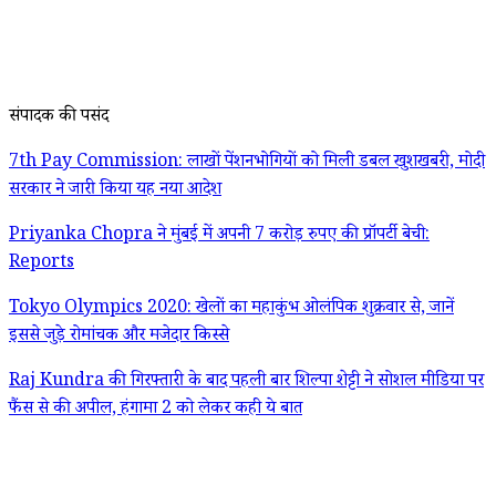
संपादक की पसंद
7th Pay Commission: लाखों पेंशनभोगियों को मिली डबल खुशखबरी, मोदी
सरकार ने जारी किया यह नया आदेश
Priyanka Chopra ने मुंबई में अपनी 7 करोड़ रुपए की प्रॉपर्टी बेची:
Reports
Tokyo Olympics 2020: खेलों का महाकुंभ ओलंपिक शुक्रवार से, जानें
इससे जुड़े रोमांचक और मजेदार किस्से
Raj Kundra की गिरफ्तारी के बाद पहली बार शिल्पा शेट्टी ने सोशल मीडिया पर
फैंस से की अपील, हंगामा 2 को लेकर कही ये बात