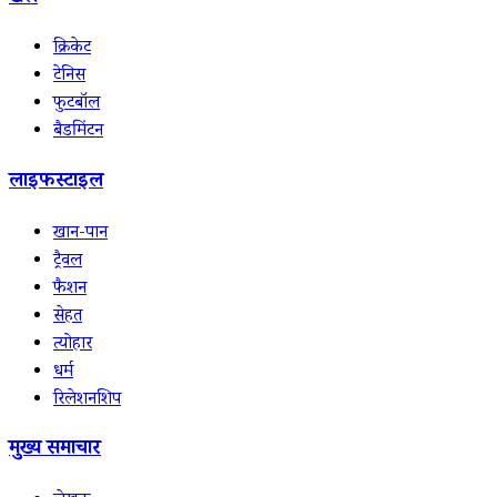
क्रिकेट
टेनिस
फुटबॉल
बैडमिंटन
लाइफस्टाइल
खान-पान
ट्रैवल
फैशन
सेहत
त्योहार
धर्म
रिलेशनशिप
मुख्य समाचार