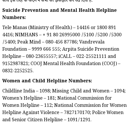
साथ इस तरह के कदम ने सभी को झकझोर कर रख दिया है.
Suicide Prevention and Mental Health Helpline
Numbers:
Tele Manas (Ministry of Health) – 14416 or 1800 891
4416; NIMHANS – + 91 80 26995000 /5100 /5200 /5300
/5400; Peak Mind – 080-456 87786; Vandrevala
Foundation – 9999 666 555; Arpita Suicide Prevention
Helpline – 080-23655557; iCALL – 022-25521111 and
9152987821; COOJ Mental Health Foundation (COOJ) –
0832-2252525.
Women and Child Helpline Numbers:
Childline India – 1098; Missing Child and Women – 1094;
Women’s Helpline – 181; National Commission for
Women Helpline – 112; National Commission for Women
Helpline Against Violence – 7827170170; Police Women
and Senior Citizen Helpline – 1091/1291.