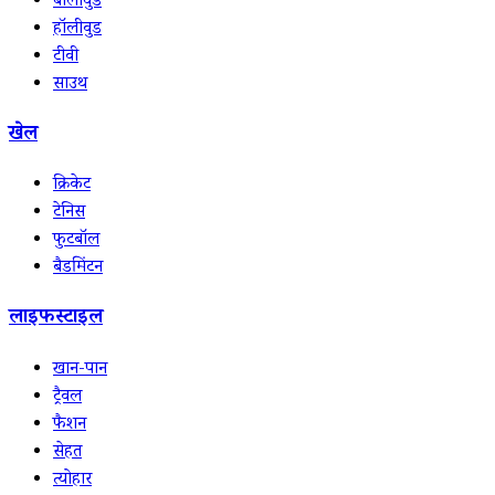
बॉलीवुड
हॉलीवुड
टीवी
साउथ
खेल
क्रिकेट
टेनिस
फुटबॉल
बैडमिंटन
लाइफस्टाइल
खान-पान
ट्रैवल
फैशन
सेहत
त्योहार