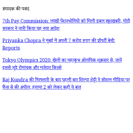
संपादक की पसंद
7th Pay Commission: लाखों पेंशनभोगियों को मिली डबल खुशखबरी, मोदी
सरकार ने जारी किया यह नया आदेश
Priyanka Chopra ने मुंबई में अपनी 7 करोड़ रुपए की प्रॉपर्टी बेची:
Reports
Tokyo Olympics 2020: खेलों का महाकुंभ ओलंपिक शुक्रवार से, जानें
इससे जुड़े रोमांचक और मजेदार किस्से
Raj Kundra की गिरफ्तारी के बाद पहली बार शिल्पा शेट्टी ने सोशल मीडिया पर
फैंस से की अपील, हंगामा 2 को लेकर कही ये बात