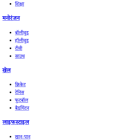
शिक्षा
मनोरंजन
बॉलीवुड
हॉलीवुड
टीवी
साउथ
खेल
क्रिकेट
टेनिस
फुटबॉल
बैडमिंटन
लाइफस्टाइल
खान-पान