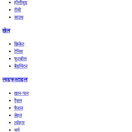
हॉलीवुड
टीवी
साउथ
खेल
क्रिकेट
टेनिस
फुटबॉल
बैडमिंटन
लाइफस्टाइल
खान-पान
ट्रैवल
फैशन
सेहत
त्योहार
धर्म