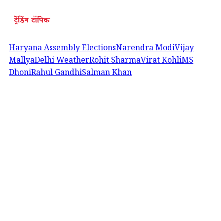
ट्रेंडिंग टॉपिक
Haryana Assembly Elections
Narendra Modi
Vijay
Mallya
Delhi Weather
Rohit Sharma
Virat Kohli
MS
Dhoni
Rahul Gandhi
Salman Khan