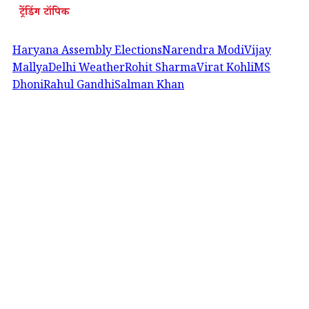
ट्रेंडिंग टॉपिक
Haryana Assembly Elections
Narendra Modi
Vijay
Mallya
Delhi Weather
Rohit Sharma
Virat Kohli
MS
Dhoni
Rahul Gandhi
Salman Khan