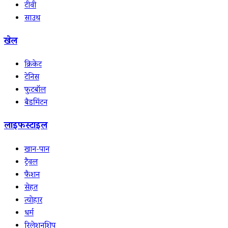
टीवी
साउथ
खेल
क्रिकेट
टेनिस
फुटबॉल
बैडमिंटन
लाइफस्टाइल
खान-पान
ट्रैवल
फैशन
सेहत
त्योहार
धर्म
रिलेशनशिप