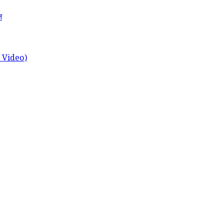
त
ch Video)