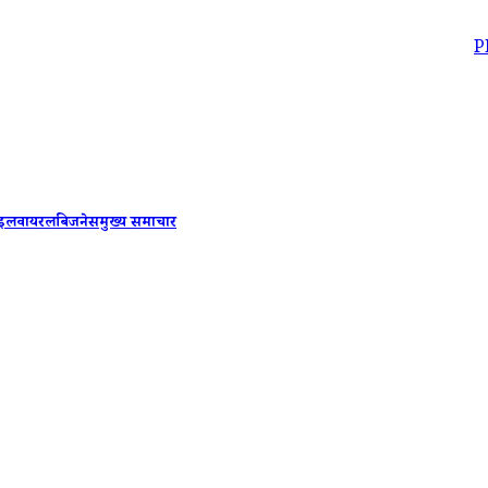
PM Modi Fac
ाइल
वायरल
बिजनेस
मुख्य समाचार