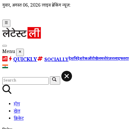
गुरूवार, अगस्त 06, 2026
लाइव ब्रेकिंग न्यूज़:
☰
Menu
✕
QUICKLY
देश
विदेश
टेक
ऑटो
खेल
मनोरंजन
लाइफस्ट
SOCIALLY
होम
खेल
क्रिकेट