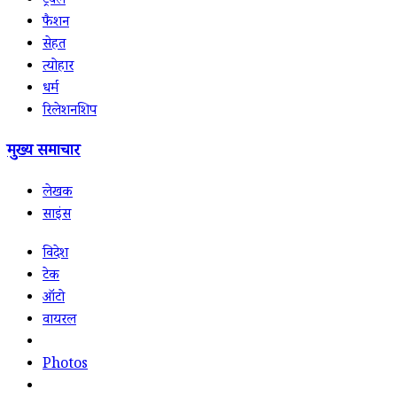
ट्रैवल
फैशन
सेहत
त्योहार
धर्म
रिलेशनशिप
मुख्य समाचार
लेखक
साइंस
विदेश
टेक
ऑटो
वायरल
Photos