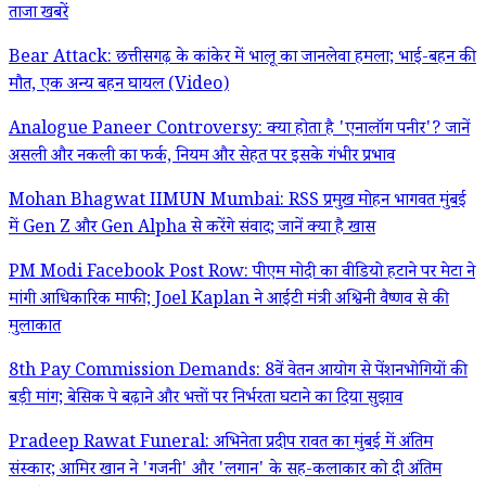
ताजा खबरें
Bear Attack: छत्तीसगढ़ के कांकेर में भालू का जानलेवा हमला; भाई-बहन की
मौत, एक अन्य बहन घायल (Video)
Analogue Paneer Controversy: क्या होता है 'एनालॉग पनीर'? जानें
असली और नकली का फर्क, नियम और सेहत पर इसके गंभीर प्रभाव
Mohan Bhagwat IIMUN Mumbai: RSS प्रमुख मोहन भागवत मुंबई
में Gen Z और Gen Alpha से करेंगे संवाद; जानें क्या है खास
PM Modi Facebook Post Row: पीएम मोदी का वीडियो हटाने पर मेटा ने
मांगी आधिकारिक माफी; Joel Kaplan ने आईटी मंत्री अश्विनी वैष्णव से की
मुलाकात
8th Pay Commission Demands: 8वें वेतन आयोग से पेंशनभोगियों की
बड़ी मांग; बेसिक पे बढ़ाने और भत्तों पर निर्भरता घटाने का दिया सुझाव
Pradeep Rawat Funeral: अभिनेता प्रदीप रावत का मुंबई में अंतिम
संस्कार; आमिर खान ने 'गजनी' और 'लगान' के सह-कलाकार को दी अंतिम