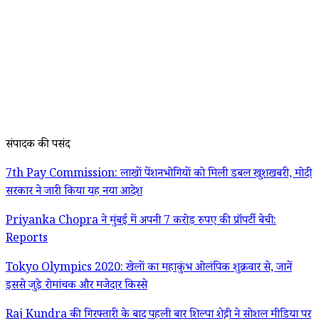
संपादक की पसंद
7th Pay Commission: लाखों पेंशनभोगियों को मिली डबल खुशखबरी, मोदी
सरकार ने जारी किया यह नया आदेश
Priyanka Chopra ने मुंबई में अपनी 7 करोड़ रुपए की प्रॉपर्टी बेची:
Reports
Tokyo Olympics 2020: खेलों का महाकुंभ ओलंपिक शुक्रवार से, जानें
इससे जुड़े रोमांचक और मजेदार किस्से
Raj Kundra की गिरफ्तारी के बाद पहली बार शिल्पा शेट्टी ने सोशल मीडिया पर