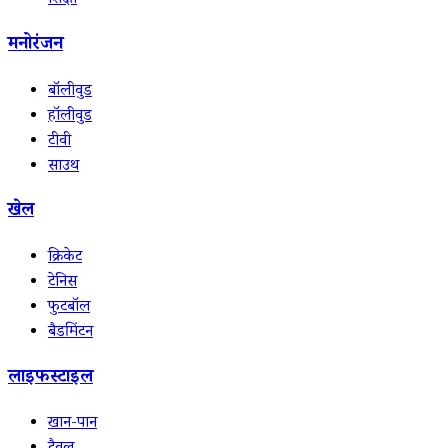
शिक्षा
मनोरंजन
बॉलीवुड
हॉलीवुड
टीवी
साउथ
खेल
क्रिकेट
टेनिस
फुटबॉल
बैडमिंटन
लाइफस्टाइल
खान-पान