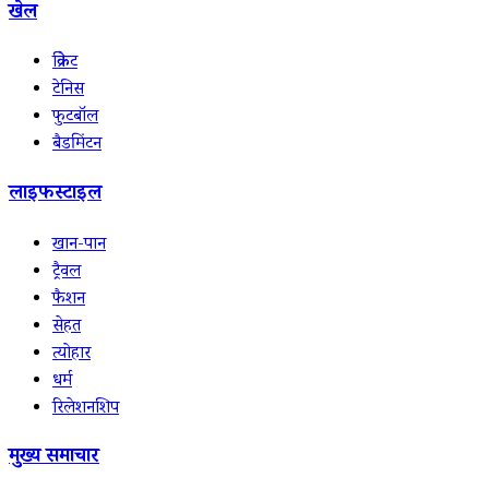
खेल
क्रिकेट
टेनिस
फुटबॉल
बैडमिंटन
लाइफस्टाइल
खान-पान
ट्रैवल
फैशन
सेहत
त्योहार
धर्म
रिलेशनशिप
मुख्य समाचार