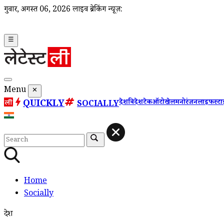
गुरूवार, अगस्त 06, 2026
लाइव ब्रेकिंग न्यूज़:
☰
Menu
✕
QUICKLY
देश
विदेश
टेक
ऑटो
खेल
मनोरंजन
लाइफस्ट
SOCIALLY
Home
Socially
देश