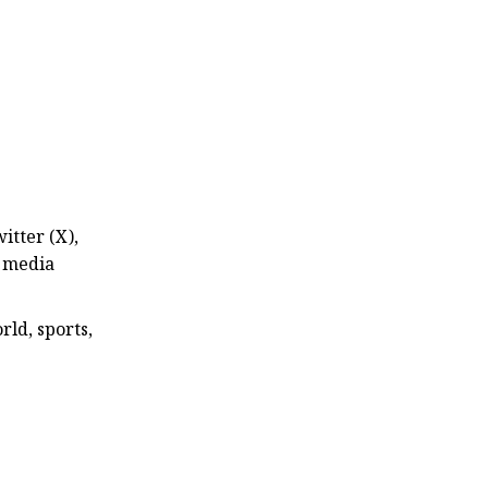
itter (X),
l media
rld, sports,