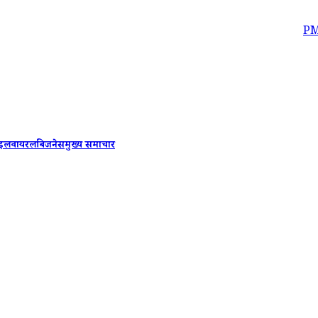
PM Modi-Benjamin
ाइल
वायरल
बिजनेस
मुख्य समाचार