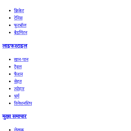
क्रिकेट
टेनिस
फुटबॉल
बैडमिंटन
लाइफस्टाइल
खान-पान
ट्रैवल
फैशन
सेहत
त्योहार
धर्म
रिलेशनशिप
मुख्य समाचार
लेखक