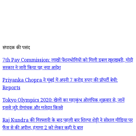
संपादक की पसंद
7th Pay Commission: लाखों पेंशनभोगियों को मिली डबल खुशखबरी, मोदी
सरकार ने जारी किया यह नया आदेश
Priyanka Chopra ने मुंबई में अपनी 7 करोड़ रुपए की प्रॉपर्टी बेची:
Reports
Tokyo Olympics 2020: खेलों का महाकुंभ ओलंपिक शुक्रवार से, जानें
इससे जुड़े रोमांचक और मजेदार किस्से
Raj Kundra की गिरफ्तारी के बाद पहली बार शिल्पा शेट्टी ने सोशल मीडिया पर
फैंस से की अपील, हंगामा 2 को लेकर कही ये बात