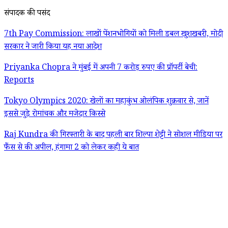
संपादक की पसंद
7th Pay Commission: लाखों पेंशनभोगियों को मिली डबल खुशखबरी, मोदी
सरकार ने जारी किया यह नया आदेश
Priyanka Chopra ने मुंबई में अपनी 7 करोड़ रुपए की प्रॉपर्टी बेची:
Reports
Tokyo Olympics 2020: खेलों का महाकुंभ ओलंपिक शुक्रवार से, जानें
इससे जुड़े रोमांचक और मजेदार किस्से
Raj Kundra की गिरफ्तारी के बाद पहली बार शिल्पा शेट्टी ने सोशल मीडिया पर
फैंस से की अपील, हंगामा 2 को लेकर कही ये बात