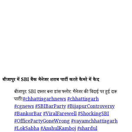
बीजापुर में SBI बैंक मैनेजर शराब पार्टी करते कैमरे में कैद
बीजापुर: SBI दफ्तर बना डांस फ्लोर: मैनेजर की विदाई पर हुई दारू
पार्टी!
#chhattisgarhnews
#chhattisgarh
#cgnews
#SBIBarParty
#BijapurControversy
#BankorBar
#ViralFarewell
#ShockingSBI
#OfficePartyGoneWrong
#vayamchhattisgarh
#LokSabha
#AnshulKamboj
#shardul