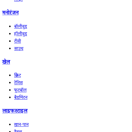
शिक्षा
मनोरंजन
बॉलीवुड
हॉलीवुड
टीवी
साउथ
खेल
क्रिकेट
टेनिस
फुटबॉल
बैडमिंटन
लाइफस्टाइल
खान-पान