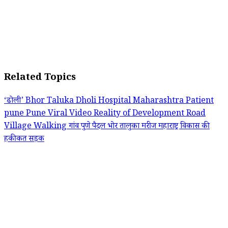
Related Topics
‘ढोली’
Bhor Taluka
Dholi
Hospital
Maharashtra
Patient
pune
Pune Viral Video
Reality of Development
Road
Village
Walking
गांव
पुणे
पैदल
भोर तालुका
मरीज
महाराष्ट्र
विकास की
हकीकत
सड़क