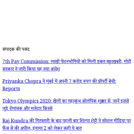
संपादक की पसंद
7th Pay Commission: लाखों पेंशनभोगियों को मिली डबल खुशखबरी, मोदी
सरकार ने जारी किया यह नया आदेश
Priyanka Chopra ने मुंबई में अपनी 7 करोड़ रुपए की प्रॉपर्टी बेची:
Reports
Tokyo Olympics 2020: खेलों का महाकुंभ ओलंपिक शुक्रवार से, जानें इससे
जुड़े रोमांचक और मजेदार किस्से
Raj Kundra की गिरफ्तारी के बाद पहली बार शिल्पा शेट्टी ने सोशल मीडिया पर
फैंस से की अपील, हंगामा 2 को लेकर कही ये बात