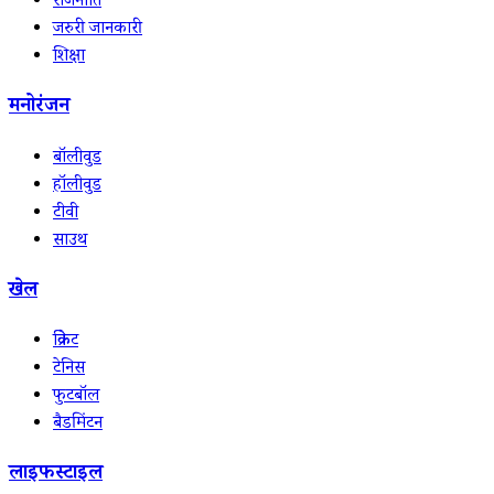
राजनीति
जरुरी जानकारी
शिक्षा
मनोरंजन
बॉलीवुड
हॉलीवुड
टीवी
साउथ
खेल
क्रिकेट
टेनिस
फुटबॉल
बैडमिंटन
लाइफस्टाइल