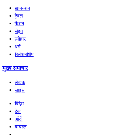
खान-पान
ट्रैवल
फैशन
सेहत
त्योहार
धर्म
रिलेशनशिप
मुख्य समाचार
लेखक
साइंस
विदेश
टेक
ऑटो
वायरल