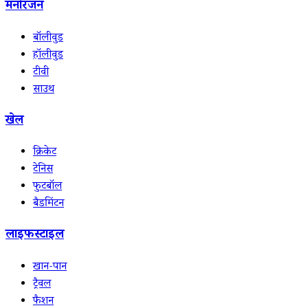
मनोरंजन
बॉलीवुड
हॉलीवुड
टीवी
साउथ
खेल
क्रिकेट
टेनिस
फुटबॉल
बैडमिंटन
लाइफस्टाइल
खान-पान
ट्रैवल
फैशन