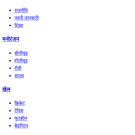
राजनीति
जरुरी जानकारी
शिक्षा
मनोरंजन
बॉलीवुड
हॉलीवुड
टीवी
साउथ
खेल
क्रिकेट
टेनिस
फुटबॉल
बैडमिंटन