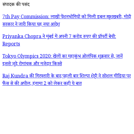
संपादक की पसंद
7th Pay Commission: लाखों पेंशनभोगियों को मिली डबल खुशखबरी, मोदी
सरकार ने जारी किया यह नया आदेश
Priyanka Chopra ने मुंबई में अपनी 7 करोड़ रुपए की प्रॉपर्टी बेची:
Reports
Tokyo Olympics 2020: खेलों का महाकुंभ ओलंपिक शुक्रवार से, जानें
इससे जुड़े रोमांचक और मजेदार किस्से
Raj Kundra की गिरफ्तारी के बाद पहली बार शिल्पा शेट्टी ने सोशल मीडिया पर
फैंस से की अपील, हंगामा 2 को लेकर कही ये बात