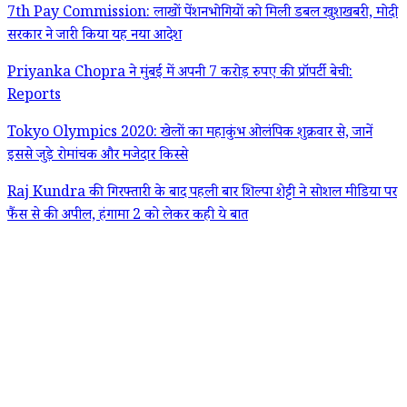
7th Pay Commission: लाखों पेंशनभोगियों को मिली डबल खुशखबरी, मोदी
सरकार ने जारी किया यह नया आदेश
Priyanka Chopra ने मुंबई में अपनी 7 करोड़ रुपए की प्रॉपर्टी बेची:
Reports
Tokyo Olympics 2020: खेलों का महाकुंभ ओलंपिक शुक्रवार से, जानें
इससे जुड़े रोमांचक और मजेदार किस्से
Raj Kundra की गिरफ्तारी के बाद पहली बार शिल्पा शेट्टी ने सोशल मीडिया पर
फैंस से की अपील, हंगामा 2 को लेकर कही ये बात