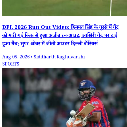
DPL 2026 Run Out Video: हिममत सिंह के गुस्से में गेंद
को मारी गई किक से हुआ अजीब रन-आउट, आखिरी गेंद पर टाई
हुआ मैच; सुपर ओवर में जीती आउटर दिल्ली वॉरियर्स
Aug 05, 2026 • Siddharth Raghuvanshi
SPORTS