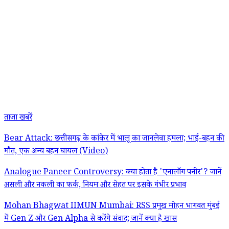
ताजा खबरें
Bear Attack: छत्तीसगढ़ के कांकेर में भालू का जानलेवा हमला; भाई-बहन की
मौत, एक अन्य बहन घायल (Video)
Analogue Paneer Controversy: क्या होता है 'एनालॉग पनीर'? जानें
असली और नकली का फर्क, नियम और सेहत पर इसके गंभीर प्रभाव
Mohan Bhagwat IIMUN Mumbai: RSS प्रमुख मोहन भागवत मुंबई
में Gen Z और Gen Alpha से करेंगे संवाद; जानें क्या है खास