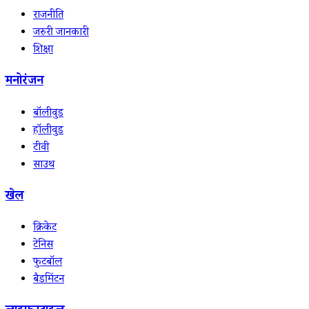
राजनीति
जरुरी जानकारी
शिक्षा
मनोरंजन
बॉलीवुड
हॉलीवुड
टीवी
साउथ
खेल
क्रिकेट
टेनिस
फुटबॉल
बैडमिंटन