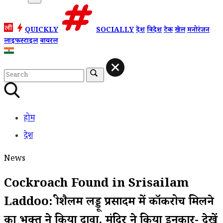
QUICKLY
SOCIALLY
देश
विदेश
टेक
खेल
मनोरंजन
लाइफस्टाइल
वायरल
होम
देश
News
Cockroach Found in Srisailam
Laddoo: श्रीशैलम लड्डू प्रसादम में कॉकरोच मिलने
का भक्त ने किया दावा, मंदिर ने किया इनकार- देखें