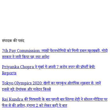
संपादक की पसंद
7th Pay Commission: लाखों पेंशनभोगियों को मिली डबल खुशखबरी, मोदी
सरकार ने जारी किया यह नया आदेश
Priyanka Chopra ने मुंबई में अपनी 7 करोड़ रुपए की प्रॉपर्टी बेची:
Reports
Tokyo Olympics 2020: खेलों का महाकुंभ ओलंपिक शुक्रवार से, जानें
इससे जुड़े रोमांचक और मजेदार किस्से
Raj Kundra की गिरफ्तारी के बाद पहली बार शिल्पा शेट्टी ने सोशल मीडिया पर
फैंस से की अपील, हंगामा 2 को लेकर कही ये बात