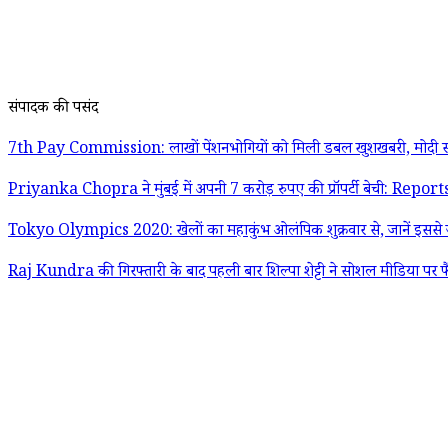
संपादक की पसंद
7th Pay Commission: लाखों पेंशनभोगियों को मिली डबल खुशखबरी, मोदी स
Priyanka Chopra ने मुंबई में अपनी 7 करोड़ रुपए की प्रॉपर्टी बेची: Report
Tokyo Olympics 2020: खेलों का महाकुंभ ओलंपिक शुक्रवार से, जानें इससे जु
Raj Kundra की गिरफ्तारी के बाद पहली बार शिल्पा शेट्टी ने सोशल मीडिया पर फ