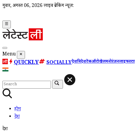
गुरूवार, अगस्त 06, 2026
लाइव ब्रेकिंग न्यूज़:
☰
Menu
✕
QUICKLY
देश
विदेश
टेक
ऑटो
खेल
मनोरंजन
लाइफस्ट
SOCIALLY
होम
देश
देश