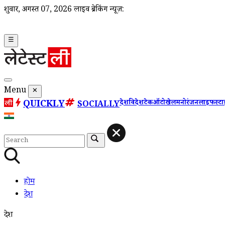
शुक्रवार, अगस्त 07, 2026
लाइव ब्रेकिंग न्यूज़:
☰
Menu
✕
QUICKLY
देश
विदेश
टेक
ऑटो
खेल
मनोरंजन
लाइफस्ट
SOCIALLY
होम
देश
देश