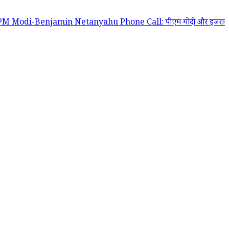
njamin Netanyahu Phone Call: पीएम मोदी और इजरायल के प्रधानमंत्री बेंजामिन