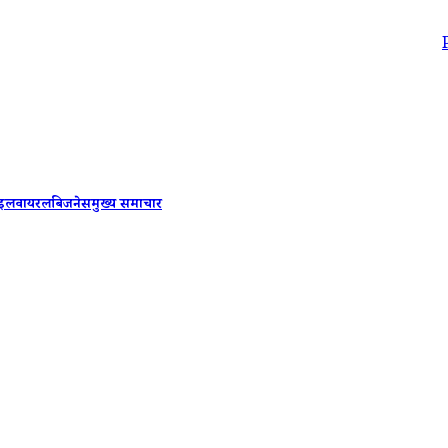
PM Modi-Be
ाइल
वायरल
बिजनेस
मुख्य समाचार