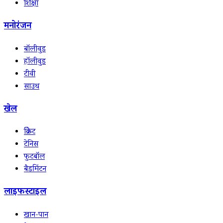
शिक्षा
मनोरंजन
बॉलीवुड
हॉलीवुड
टीवी
साउथ
खेल
क्रिकेट
टेनिस
फुटबॉल
बैडमिंटन
लाइफस्टाइल
खान-पान