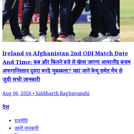
Ireland vs Afghanistan 2nd ODI Match Date
And Time: कब और कितने बजे से खेला जाएगा आयरलैंड बनाम
अफगानिस्तान दूसरा वनडे मुकाबला? यहां जानें वेन्यू समेत मैच से
जुड़ी सभी जानकारी
Aug 06, 2026 • Siddharth Raghuvanshi
देश
राजनीति
जरुरी जानकारी