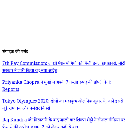
संपादक की पसंद
7th Pay Commission: लाखों पेंशनभोगियों को मिली डबल खुशखबरी, मोदी
सरकार ने जारी किया यह नया आदेश
Priyanka Chopra ने मुंबई में अपनी 7 करोड़ रुपए की प्रॉपर्टी बेची:
Reports
Tokyo Olympics 2020: खेलों का महाकुंभ ओलंपिक शुक्रवार से, जानें इससे
जुड़े रोमांचक और मजेदार किस्से
Raj Kundra की गिरफ्तारी के बाद पहली बार शिल्पा शेट्टी ने सोशल मीडिया पर
फैंस से की अपील, हंगामा 2 को लेकर कही ये बात