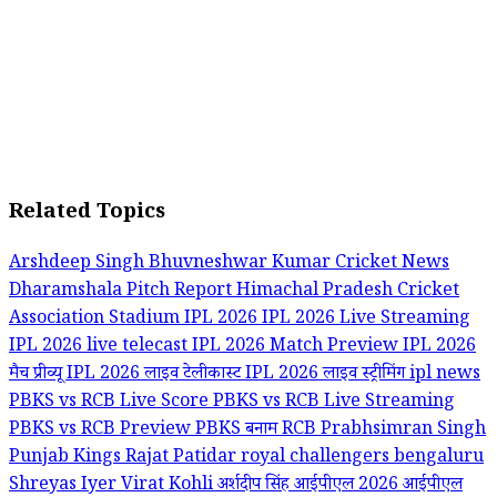
Related Topics
Arshdeep Singh
Bhuvneshwar Kumar
Cricket News
Dharamshala Pitch Report
Himachal Pradesh Cricket
Association Stadium
IPL 2026
IPL 2026 Live Streaming
IPL 2026 live telecast
IPL 2026 Match Preview
IPL 2026
मैच प्रीव्यू
IPL 2026 लाइव टेलीकास्ट
IPL 2026 लाइव स्ट्रीमिंग
ipl news
PBKS vs RCB Live Score
PBKS vs RCB Live Streaming
PBKS vs RCB Preview
PBKS बनाम RCB
Prabhsimran Singh
Punjab Kings
Rajat Patidar
royal challengers bengaluru
Shreyas Iyer
Virat Kohli
अर्शदीप सिंह
आईपीएल 2026
आईपीएल