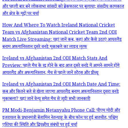
और पहली बार बने लोकसभा सांसदों को ब्रेकफास्ट पर बुलाया; संसदीय कामकाज
और क्षेत्र के मुद्दों पर चर्चा
How And Where To Watch Ireland National Cricket
Team vs Afghanistan National Cricket Team 2nd ODI
Match Live Streaming: यहां जानें कब, कहां और कैसे उठाएं आयरलैंड
बनाम अफगानिस्तान दूसरे वनडे मुकाबले का लाइव लुत्फ
Ireland vs Afghanistan 2nd ODI Match Stats And
Preview: पहले मैच के रद्द होने के बाद आज दूसरे वनडे में आमने-सामने होंगे
आयरलैंड और अफगानिस्तान, मैच से पहले जानें स्टैट्स और प्रीव्यू
Ireland vs Afghanistan 2nd ODI Match Date And Time:
कब और कितने बजे से खेला जाएगा आयरलैंड बनाम अफगानिस्तान दूसरा वनडे
मुकाबला? यहां जानें वेन्यू समेत मैच से जुड़ी सभी जानकारी
PM Modi-Benjamin Netanyahu Phone Call: पीएम मोदी और
इजरायल के प्रधानमंत्री बेंजामिन नेतन्याहू के बीच फोन पर हुई बातचीत, पश्चिम
एशिया की स्थिति और द्विपक्षीय संबंधों पर हुई चर्चा