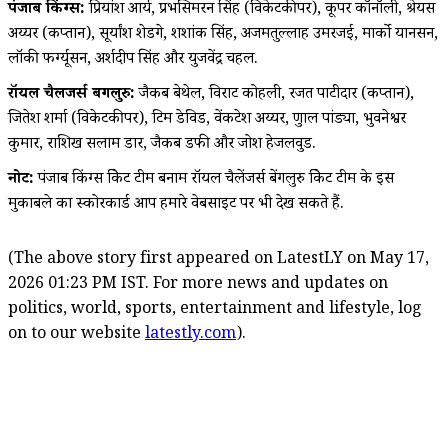
पंजाब किंग्स:
प्रियांश आर्य, प्रभसिमरन सिंह (विकेटकीपर), कूपर कॉनॉली, श्रेयस
अय्यर (कप्तान), सूर्यांश शेडगे, शशांक सिंह, अजमतुल्लाह उमरजई, मार्को यानसन,
लॉकी फर्ग्यूसन, अर्शदीप सिंह और युजवेंद्र चहल.
रॉयल चैलेंजर्स बेंगलुरु:
जैकब बेथेल, विराट कोहली, रजत पाटीदार (कप्तान),
जितेश शर्मा (विकेटकीपर), टिम डेविड, वेंकटेश अय्यर, क्रुणाल पांड्या, भुवनेश्वर
कुमार, राशिख सलाम डार, जैकब डफी और जोश हेजलवुड.
नोट:
पंजाब किंग्स क्रिकेट टीम बनाम रॉयल चैलेंजर्स बेंगलुरु क्रिकेट टीम के इस
मुकाबले का स्कोरकार्ड आप हमारे वेबसाइट पर भी देख सकते हैं.
(The above story first appeared on LatestLY on May 17,
2026 01:23 PM IST. For more news and updates on
politics, world, sports, entertainment and lifestyle, log
on to our website
latestly.com
).