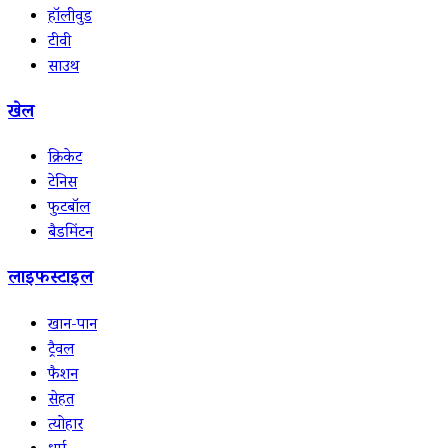
हॉलीवुड
टीवी
साउथ
खेल
क्रिकेट
टेनिस
फुटबॉल
बैडमिंटन
लाइफस्टाइल
खान-पान
ट्रैवल
फैशन
सेहत
त्योहार