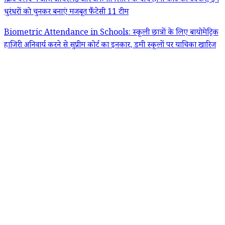
क्रिकेट क्लब में आज आयरलैंड और अफगानिस्तान के बीच होगी कांटे की टक्कर, इन
धुरंधरों को चुनकर बनाएं मजबूत फैंटेसी 11 टीम
Biometric Attendance in Schools: स्कूली छात्रों के लिए बायोमेट्रिक
हाजिरी अनिवार्य करने से सुप्रीम कोर्ट का इनकार, डमी स्कूलों पर याचिका खारिज