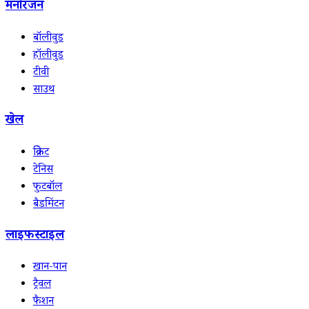
मनोरंजन
बॉलीवुड
हॉलीवुड
टीवी
साउथ
खेल
क्रिकेट
टेनिस
फुटबॉल
बैडमिंटन
लाइफस्टाइल
खान-पान
ट्रैवल
फैशन