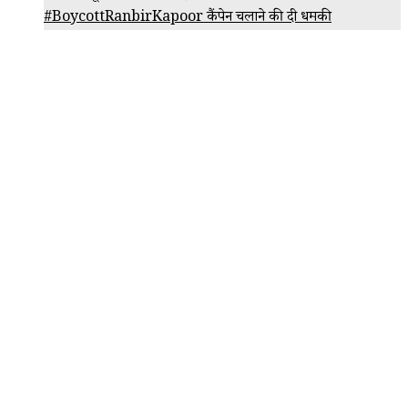
#BoycottRanbirKapoor कैंपेन चलाने की दी धमकी