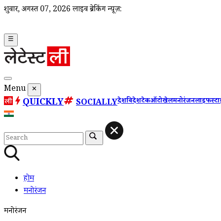
शुक्रवार, अगस्त 07, 2026
लाइव ब्रेकिंग न्यूज़:
☰
Menu
✕
QUICKLY
देश
विदेश
टेक
ऑटो
खेल
मनोरंजन
लाइफस्ट
SOCIALLY
होम
मनोरंजन
मनोरंजन