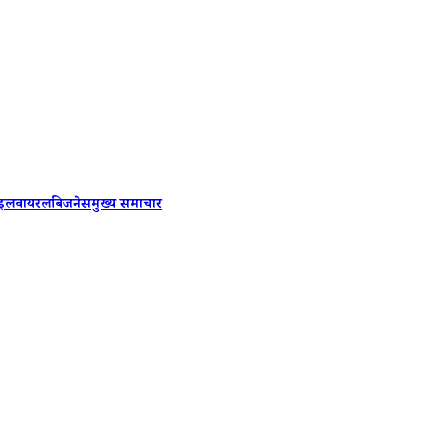
PM Modi
ाइल
वायरल
बिजनेस
मुख्य समाचार