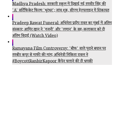
Madhya Pradesh: सरकारी स्कूल में दिखाई गई रणवीर सिंह की
'A' सर्टिफिकेट फिल्म 'धुरंधर'; जांच शुरू, सीएम हेल्पलाइन में शिकायत
Pradeep Rawat Funeral: अभिनेता प्रदीप रावत का मुंबई में अंतिम
संस्कार; आमिर खान ने 'गजनी' और 'लगान' के सह-कलाकार को दी
अंतिम विदाई (Watch Video)
Ramayana Film Controversy: 'बीफ' वाले पुराने बयान पर
रणबीर कपूर से माफी की मांग; अभिनेत्री निकिता रावल ने
#BoycottRanbirKapoor कैंपेन चलाने की दी धमकी