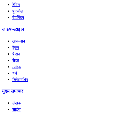
टेनिस
फुटबॉल
बैडमिंटन
लाइफस्टाइल
खान-पान
ट्रैवल
फैशन
सेहत
त्योहार
धर्म
रिलेशनशिप
मुख्य समाचार
लेखक
साइंस