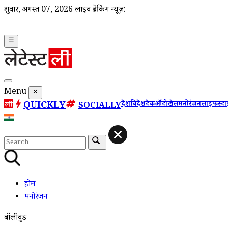
शुक्रवार, अगस्त 07, 2026
लाइव ब्रेकिंग न्यूज़:
☰
Menu
✕
QUICKLY
देश
विदेश
टेक
ऑटो
खेल
मनोरंजन
लाइफस्ट
SOCIALLY
होम
मनोरंजन
बॉलीवुड