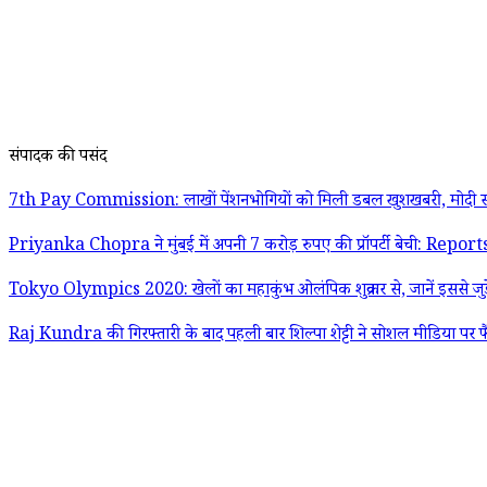
संपादक की पसंद
7th Pay Commission: लाखों पेंशनभोगियों को मिली डबल खुशखबरी, मोदी स
Priyanka Chopra ने मुंबई में अपनी 7 करोड़ रुपए की प्रॉपर्टी बेची: Report
Tokyo Olympics 2020: खेलों का महाकुंभ ओलंपिक शुक्रवार से, जानें इससे जुड़
Raj Kundra की गिरफ्तारी के बाद पहली बार शिल्पा शेट्टी ने सोशल मीडिया पर फ