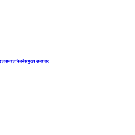
Uttarakha
ाइल
वायरल
बिजनेस
मुख्य समाचार