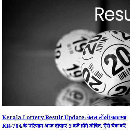
Kerala Lottery Result Update: केरल लॉटरी कारुण्या
KR-764 के परिणाम आज दोपहर 3 बजे होंगे घोषित, ऐसे चेक करें