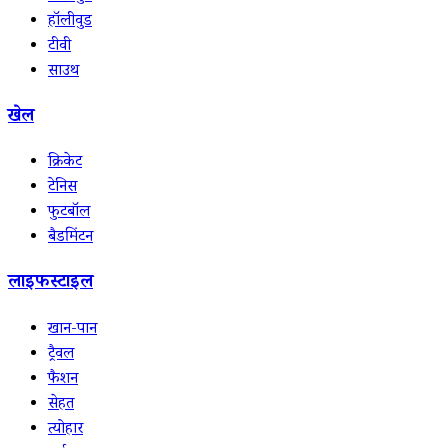
हॉलीवुड
टीवी
साउथ
खेल
क्रिकेट
टेनिस
फुटबॉल
बैडमिंटन
लाइफस्टाइल
खान-पान
ट्रैवल
फैशन
सेहत
त्योहार