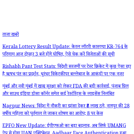
ताजा खबरें
Kerala Lottery Result Update: केरल लॉटरी कारुण्या KR-764 के
परिणाम आज दोपहर 3 बजे होंगे घोषित, ऐसे चेक करें विजेताओं की सूची
Rishabh Pant Test Stats: विदेशी सरजमीं पर टेस्ट क्रिकेट में कुछ ऐसा रहा
है ऋषभ पंत का प्रदर्शन, धुरंधर विकेटकीपर बल्लेबाज के आकंड़ों पर एक नजर
मुंबई और नवी मुंबई में खाद्य सुरक्षा को लेकर FDA की बड़ी कार्रवाई, पंजाब ग्रिल
और साउथ इंडिया डोसा कॉर्नर समेत कई रेस्टोरेंट्स के लाइसेंस निलंबित
Nagpur News: विदेश में नौकरी का झांसा देकर ₹8 लाख ठगे, नागपुर की 28
वर्षीय महिला को पुर्तगाल ले जाकर शोषण का आरोप; 8 पर केस
EPFO New Update: ईपीएफओ का बड़ा बदलाव, अब सिर्फ UMANG
ऐप से होगा UAN एक्टिवेशन, Aadhaar Face Authentication हुआ