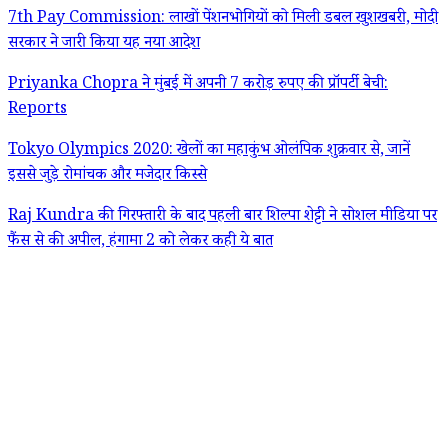
7th Pay Commission: लाखों पेंशनभोगियों को मिली डबल खुशखबरी, मोदी
सरकार ने जारी किया यह नया आदेश
Priyanka Chopra ने मुंबई में अपनी 7 करोड़ रुपए की प्रॉपर्टी बेची:
Reports
Tokyo Olympics 2020: खेलों का महाकुंभ ओलंपिक शुक्रवार से, जानें
इससे जुड़े रोमांचक और मजेदार किस्से
Raj Kundra की गिरफ्तारी के बाद पहली बार शिल्पा शेट्टी ने सोशल मीडिया पर
फैंस से की अपील, हंगामा 2 को लेकर कही ये बात