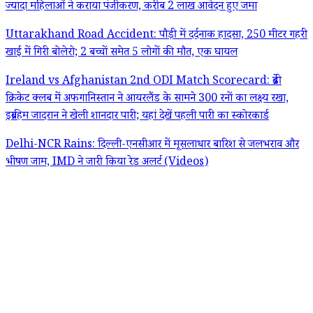
ज्यादा महिलाओं ने कराया पंजीकरण, करीब 2 लाख आवेदन हुए जमा
Uttarakhand Road Accident: पौड़ी में दर्दनाक हादसा, 250 मीटर गहरी
खाई में गिरी बोलेरो; 2 बच्चों समेत 5 लोगों की मौत, एक घायल
Ireland vs Afghanistan 2nd ODI Match Scorecard: ब्रेडी
क्रिकेट क्लब में अफगानिस्तान ने आयरलैंड के सामने 300 रनों का लक्ष्य रखा,
इब्राहिम जादरान ने खेली शानदार पारी; यहां देखें पहली पारी का स्कोरकार्ड
Delhi-NCR Rains: दिल्ली-एनसीआर में मूसलाधार बारिश से जलभराव और
भीषण जाम, IMD ने जारी किया रेड अलर्ट (Videos)