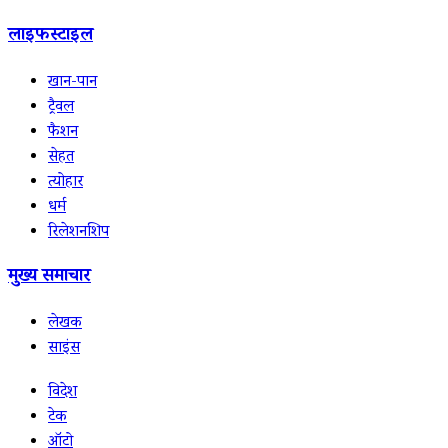
लाइफस्टाइल
खान-पान
ट्रैवल
फैशन
सेहत
त्योहार
धर्म
रिलेशनशिप
मुख्य समाचार
लेखक
साइंस
विदेश
टेक
ऑटो