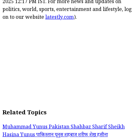
2025 12:17 PM IST. For more news and updates on
politics, world, sports, entertainment and lifestyle, log
on to our website
latestly.com
).
Related Topics
Muhammad Yunus
Pakistan
Shahbaz Sharif
Sheikh
Hasina
Yunus
पाकिस्तान
यूनुस
शहबाज शरीफ
शेख हसीना