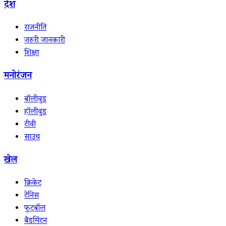
देश
राजनीति
जरुरी जानकारी
शिक्षा
मनोरंजन
बॉलीवुड
हॉलीवुड
टीवी
साउथ
खेल
क्रिकेट
टेनिस
फुटबॉल
बैडमिंटन