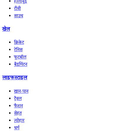
हॉलीवुड
टीवी
साउथ
खेल
क्रिकेट
टेनिस
फुटबॉल
बैडमिंटन
लाइफस्टाइल
खान-पान
ट्रैवल
फैशन
सेहत
त्योहार
धर्म