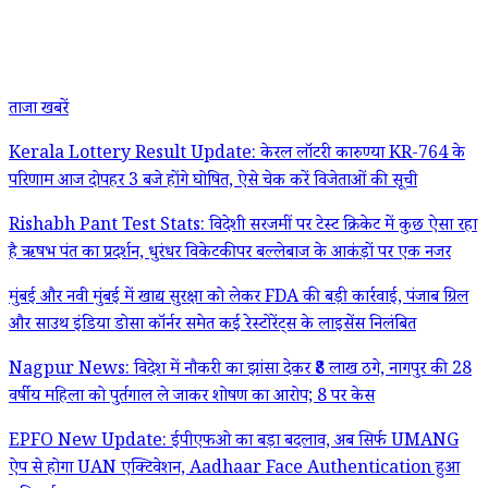
ताजा खबरें
Kerala Lottery Result Update: केरल लॉटरी कारुण्या KR-764 के
परिणाम आज दोपहर 3 बजे होंगे घोषित, ऐसे चेक करें विजेताओं की सूची
Rishabh Pant Test Stats: विदेशी सरजमीं पर टेस्ट क्रिकेट में कुछ ऐसा रहा
है ऋषभ पंत का प्रदर्शन, धुरंधर विकेटकीपर बल्लेबाज के आकंड़ों पर एक नजर
मुंबई और नवी मुंबई में खाद्य सुरक्षा को लेकर FDA की बड़ी कार्रवाई, पंजाब ग्रिल
और साउथ इंडिया डोसा कॉर्नर समेत कई रेस्टोरेंट्स के लाइसेंस निलंबित
Nagpur News: विदेश में नौकरी का झांसा देकर ₹8 लाख ठगे, नागपुर की 28
वर्षीय महिला को पुर्तगाल ले जाकर शोषण का आरोप; 8 पर केस
EPFO New Update: ईपीएफओ का बड़ा बदलाव, अब सिर्फ UMANG
ऐप से होगा UAN एक्टिवेशन, Aadhaar Face Authentication हुआ