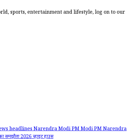
ld, sports, entertainment and lifestyle, log on to our
news headlines
Narendra Modi
PM Modi
PM Narendra
िका समझौता 2026
व्हाइट हाउस