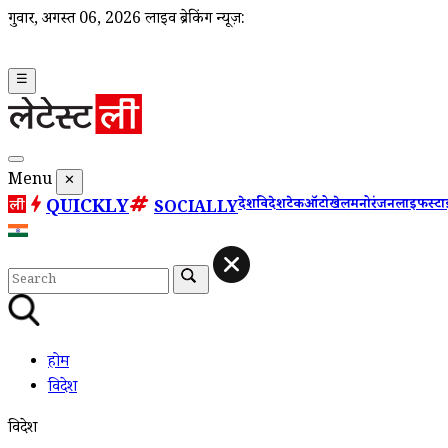
गुरूवार, अगस्त 06, 2026
लाइव ब्रेकिंग न्यूज़:
☰
Menu
✕
QUICKLY
देश
विदेश
टेक
ऑटो
खेल
मनोरंजन
लाइफस्ट
SOCIALLY
होम
विदेश
विदेश