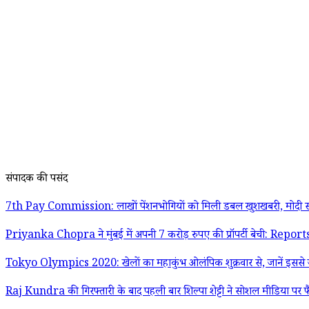
संपादक की पसंद
7th Pay Commission: लाखों पेंशनभोगियों को मिली डबल खुशखबरी, मोदी स
Priyanka Chopra ने मुंबई में अपनी 7 करोड़ रुपए की प्रॉपर्टी बेची: Report
Tokyo Olympics 2020: खेलों का महाकुंभ ओलंपिक शुक्रवार से, जानें इससे जु
Raj Kundra की गिरफ्तारी के बाद पहली बार शिल्पा शेट्टी ने सोशल मीडिया पर फ