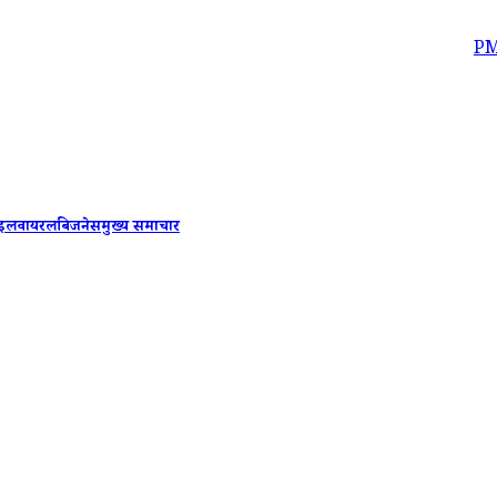
PM Modi-Be
ाइल
वायरल
बिजनेस
मुख्य समाचार