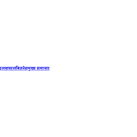
Cockroac
ाइल
वायरल
बिजनेस
मुख्य समाचार