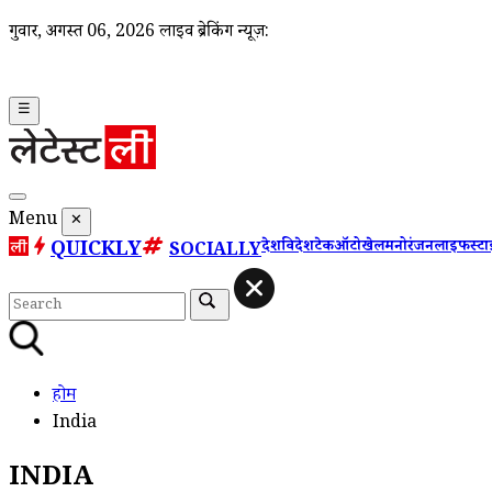
गुरूवार, अगस्त 06, 2026
लाइव ब्रेकिंग न्यूज़:
☰
Menu
✕
QUICKLY
देश
विदेश
टेक
ऑटो
खेल
मनोरंजन
लाइफस्ट
SOCIALLY
होम
India
INDIA