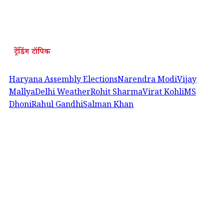
ट्रेंडिंग टॉपिक
Haryana Assembly Elections
Narendra Modi
Vijay
Mallya
Delhi Weather
Rohit Sharma
Virat Kohli
MS
Dhoni
Rahul Gandhi
Salman Khan