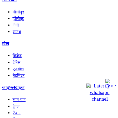
मनोरंजन
बॉलीवुड
हॉलीवुड
टीवी
साउथ
खेल
क्रिकेट
टेनिस
फुटबॉल
बैडमिंटन
लाइफस्टाइल
खान-पान
ट्रैवल
फैशन