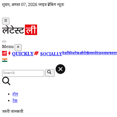
शुक्रवार, अगस्त 07, 2026
लाइव ब्रेकिंग न्यूज़:
☰
Menu
✕
QUICKLY
देश
विदेश
टेक
ऑटो
खेल
मनोरंजन
लाइफस्ट
SOCIALLY
होम
टेक
जरुरी जानकारी