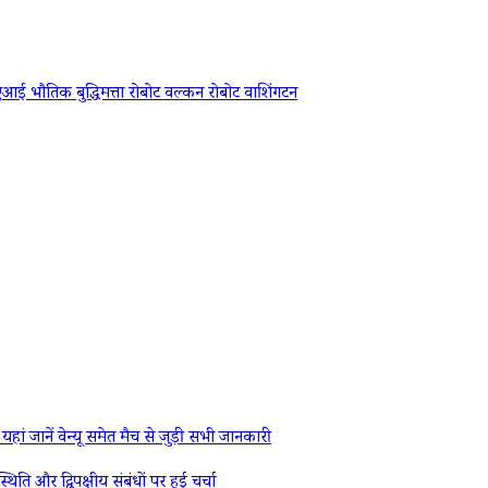
एआई
भौतिक बुद्धिमत्ता
रोबोट
वल्कन रोबोट
वाशिंगटन
ें वेन्यू समेत मैच से जुड़ी सभी जानकारी
र द्विपक्षीय संबंधों पर हुई चर्चा