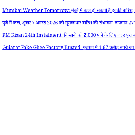
Mumbai Weather Tomorrow: मुंबई में कल हो सकती हैं हल्की बारिश; ज
पुणे में कल, शुक्रवार 7 अगस्त 2026 को मूसलाधार बारिश की संभावना, तापमान 
PM Kisan 24th Instalment: किसानों को ₹2,000 पाने के लिए जल्द पूरा करे
Gujarat Fake Ghee Factory Busted: गुजरात में 1.67 करोड़ रुपये का नक