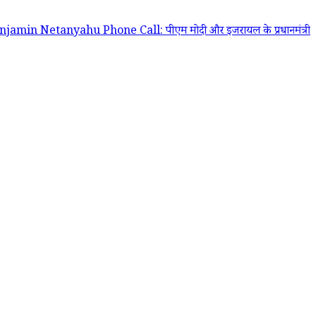
u Phone Call: पीएम मोदी और इजरायल के प्रधानमंत्री बेंजामिन नेतन्याहू के ब