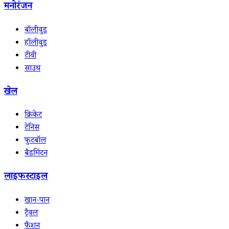
मनोरंजन
बॉलीवुड
हॉलीवुड
टीवी
साउथ
खेल
क्रिकेट
टेनिस
फुटबॉल
बैडमिंटन
लाइफस्टाइल
खान-पान
ट्रैवल
फैशन