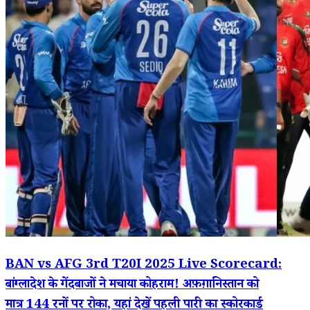
BAN vs AFG 3rd T20I 2025 Live Scorecard:
बांग्लादेश के गेंदबाजों ने मचाया कोहराम! अफ़ग़ानिस्तान को
मात्र 144 रनों पर रोका, यहां देखें पहली पारी का स्कोरकार्ड