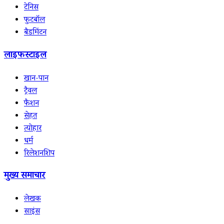
टेनिस
फुटबॉल
बैडमिंटन
लाइफस्टाइल
खान-पान
ट्रैवल
फैशन
सेहत
त्योहार
धर्म
रिलेशनशिप
मुख्य समाचार
लेखक
साइंस