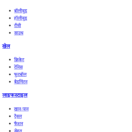
बॉलीवुड
हॉलीवुड
टीवी
साउथ
खेल
क्रिकेट
टेनिस
फुटबॉल
बैडमिंटन
लाइफस्टाइल
खान-पान
ट्रैवल
फैशन
सेहत