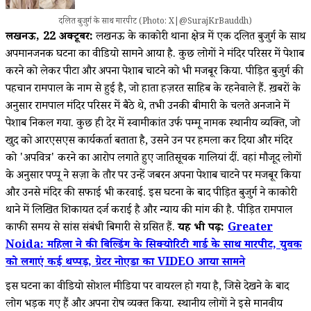
दलित बुजुर्ग के साथ मारपीट (Photo: X|@SurajKrBauddh)
लखनऊ, 22 अक्टूबर:
लखनऊ के काकोरी थाना क्षेत्र में एक दलित बुजुर्ग के साथ
अपमानजनक घटना का वीडियो सामने आया है. कुछ लोगों ने मंदिर परिसर में पेशाब
करने को लेकर पीटा और अपना पेशाब चाटने को भी मजबूर किया. पीड़ित बुजुर्ग की
पहचान रामपाल के नाम से हुई है, जो हाता हज़रत साहिब के रहनेवाले हैं. ख़बरों के
अनुसार रामपाल मंदिर परिसर में बैठे थे, तभी उनकी बीमारी के चलते अनजाने में
पेशाब निकल गया. कुछ ही देर में स्वामीकांत उर्फ पम्मू नामक स्थानीय व्यक्ति, जो
खुद को आरएसएस कार्यकर्ता बताता है, उसने उन पर हमला कर दिया और मंदिर
को 'अपवित्र' करने का आरोप लगाते हुए जातिसूचक गालियां दीं. वहां मौजूद लोगों
के अनुसार पप्पू ने सज़ा के तौर पर उन्हें जबरन अपना पेशाब चाटने पर मजबूर किया
और उनसे मंदिर की सफाई भी करवाई. इस घटना के बाद पीड़ित बुजुर्ग ने काकोरी
थाने में लिखित शिकायत दर्ज कराई है और न्याय की मांग की है. पीड़ित रामपाल
काफी समय से सांस संबंधी बिमारी से ग्रसित हैं.
यह भी पढ़ें:
Greater
Noida: महिला ने की बिल्डिंग के सिक्योरिटी गार्ड के साथ मारपीट, युवक
को लगाएं कई थप्पड़, ग्रेटर नोएडा का VIDEO आया सामने
इस घटना का वीडियो सोशल मीडिया पर वायरल हो गया है, जिसे देखने के बाद
लोग भड़क गए हैं और अपना रोष व्यक्त किया. स्थानीय लोगों ने इसे मानवीय