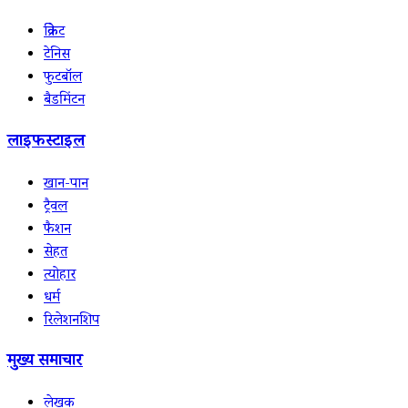
क्रिकेट
टेनिस
फुटबॉल
बैडमिंटन
लाइफस्टाइल
खान-पान
ट्रैवल
फैशन
सेहत
त्योहार
धर्म
रिलेशनशिप
मुख्य समाचार
लेखक