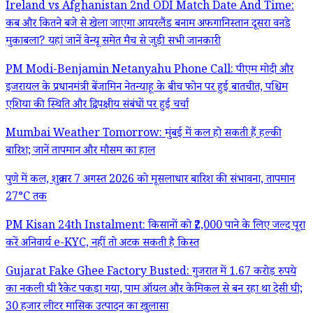
Ireland vs Afghanistan 2nd ODI Match Date And Time:
कब और कितने बजे से खेला जाएगा आयरलैंड बनाम अफगानिस्तान दूसरा वनडे
मुकाबला? यहां जानें वेन्यू समेत मैच से जुड़ी सभी जानकारी
PM Modi-Benjamin Netanyahu Phone Call: पीएम मोदी और
इजरायल के प्रधानमंत्री बेंजामिन नेतन्याहू के बीच फोन पर हुई बातचीत, पश्चिम
एशिया की स्थिति और द्विपक्षीय संबंधों पर हुई चर्चा
Mumbai Weather Tomorrow: मुंबई में कल हो सकती हैं हल्की
बारिश; जानें तापमान और मौसम का हाल
पुणे में कल, शुक्रवार 7 अगस्त 2026 को मूसलाधार बारिश की संभावना, तापमान
27°C तक
PM Kisan 24th Instalment: किसानों को ₹2,000 पाने के लिए जल्द पूरा
करें अनिवार्य e-KYC, नहीं तो अटक सकती है किस्त
Gujarat Fake Ghee Factory Busted: गुजरात में 1.67 करोड़ रुपये
का नकली घी रैकेट पकड़ा गया, पाम ऑयल और केमिकल से बन रहा था देसी घी;
30 हजार लीटर मासिक उत्पादन का खुलासा