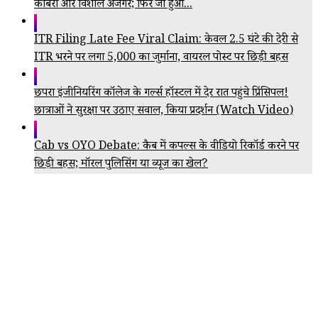
कोबरा और विशाल अजगर; फिर जो हुआ...
ITR Filing Late Fee Viral Claim: केवल 2.5 घंटे की देरी से
ITR भरने पर लगा ₹5,000 का जुर्माना, वायरल पोस्ट पर छिड़ी बहस
छपरा इंजीनियरिंग कॉलेज के गर्ल्स हॉस्टल में देर रात पहुंचे प्रिंसिपल!
छात्राओं ने सुरक्षा पर उठाए सवाल, किया प्रदर्शन (Watch Video)
Cab vs OYO Debate: कैब में कपल्स के वीडियो रिकॉर्ड करने पर
छिड़ी बहस; मॉरल पुलिसिंग या व्यूज का खेल?