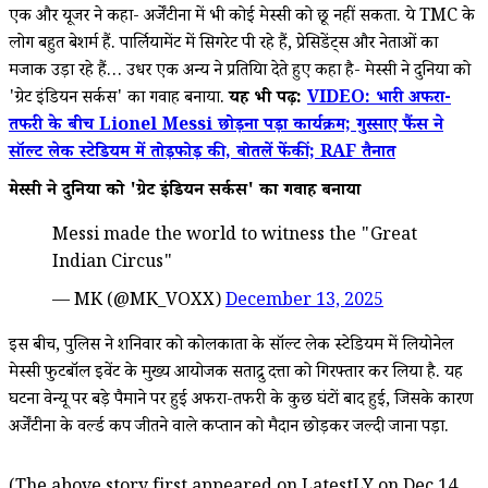
एक और यूजर ने कहा- अर्जेंटीना में भी कोई मेस्सी को छू नहीं सकता. ये TMC के
लोग बहुत बेशर्म हैं. पार्लियामेंट में सिगरेट पी रहे हैं, प्रेसिडेंट्स और नेताओं का
मजाक उड़ा रहे हैं… उधर एक अन्य ने प्रतिक्रिया देते हुए कहा है- मेस्सी ने दुनिया को
'ग्रेट इंडियन सर्कस' का गवाह बनाया.
यह भी पढ़ें:
VIDEO: भारी अफरा-
तफरी के बीच Lionel Messi छोड़ना पड़ा कार्यक्रम; गुस्साए फैंस ने
सॉल्ट लेक स्टेडियम में तोड़फोड़ की, बोतलें फेंकीं; RAF तैनात
मेस्सी ने दुनिया को 'ग्रेट इंडियन सर्कस' का गवाह बनाया
Messi made the world to witness the "Great
Indian Circus"
— MK (@MK_VOXX)
December 13, 2025
इस बीच, पुलिस ने शनिवार को कोलकाता के सॉल्ट लेक स्टेडियम में लियोनेल
मेस्सी फुटबॉल इवेंट के मुख्य आयोजक सताद्रु दत्ता को गिरफ्तार कर लिया है. यह
घटना वेन्यू पर बड़े पैमाने पर हुई अफरा-तफरी के कुछ घंटों बाद हुई, जिसके कारण
अर्जेंटीना के वर्ल्ड कप जीतने वाले कप्तान को मैदान छोड़कर जल्दी जाना पड़ा.