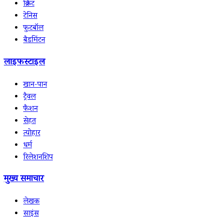
क्रिकेट
टेनिस
फुटबॉल
बैडमिंटन
लाइफस्टाइल
खान-पान
ट्रैवल
फैशन
सेहत
त्योहार
धर्म
रिलेशनशिप
मुख्य समाचार
लेखक
साइंस