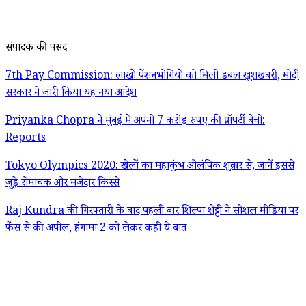
संपादक की पसंद
7th Pay Commission: लाखों पेंशनभोगियों को मिली डबल खुशखबरी, मोदी
सरकार ने जारी किया यह नया आदेश
Priyanka Chopra ने मुंबई में अपनी 7 करोड़ रुपए की प्रॉपर्टी बेची:
Reports
Tokyo Olympics 2020: खेलों का महाकुंभ ओलंपिक शुक्रवार से, जानें इससे
जुड़े रोमांचक और मजेदार किस्से
Raj Kundra की गिरफ्तारी के बाद पहली बार शिल्पा शेट्टी ने सोशल मीडिया पर
फैंस से की अपील, हंगामा 2 को लेकर कही ये बात