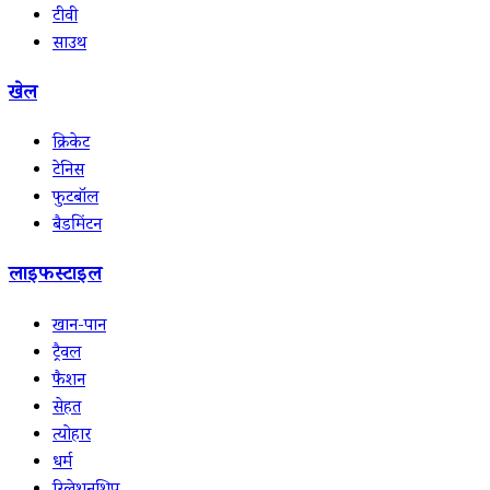
टीवी
साउथ
खेल
क्रिकेट
टेनिस
फुटबॉल
बैडमिंटन
लाइफस्टाइल
खान-पान
ट्रैवल
फैशन
सेहत
त्योहार
धर्म