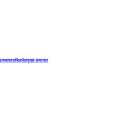
Mumbai:
ाइल
वायरल
बिजनेस
मुख्य समाचार