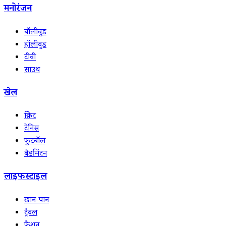
मनोरंजन
बॉलीवुड
हॉलीवुड
टीवी
साउथ
खेल
क्रिकेट
टेनिस
फुटबॉल
बैडमिंटन
लाइफस्टाइल
खान-पान
ट्रैवल