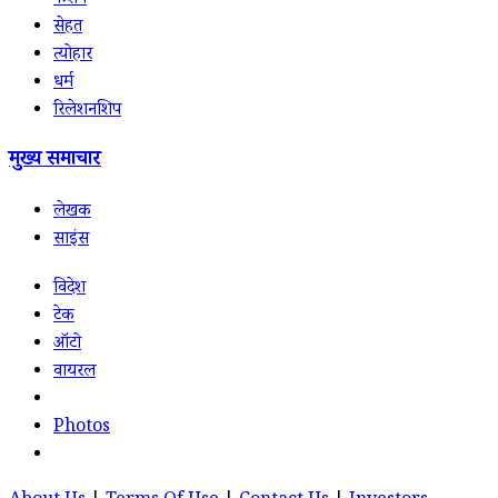
फैशन
सेहत
त्योहार
धर्म
रिलेशनशिप
मुख्य समाचार
लेखक
साइंस
विदेश
टेक
ऑटो
वायरल
Photos