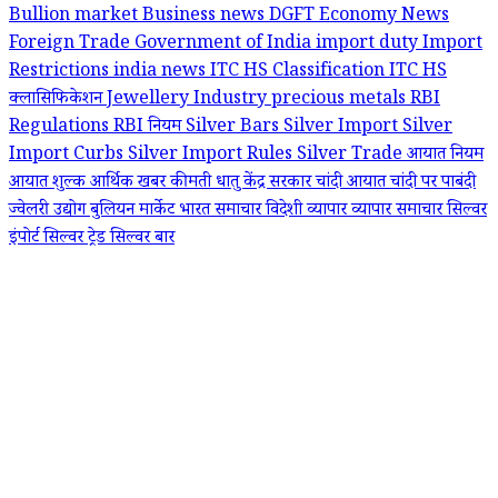
Bullion market
Business news
DGFT
Economy News
Foreign Trade
Government of India
import duty
Import
Restrictions
india news
ITC HS Classification
ITC HS
क्लासिफिकेशन
Jewellery Industry
precious metals
RBI
Regulations
RBI नियम
Silver Bars
Silver Import
Silver
Import Curbs
Silver Import Rules
Silver Trade
आयात नियम
आयात शुल्‍क
आर्थिक खबर
कीमती धातु
केंद्र सरकार
चांदी आयात
चांदी पर पाबंदी
ज्वेलरी उद्योग
बुलियन मार्केट
भारत समाचार
विदेशी व्यापार
व्यापार समाचार
सिल्वर
इंपोर्ट
सिल्वर ट्रेड
सिल्वर बार