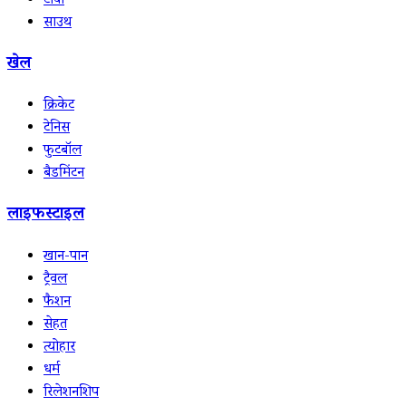
टीवी
साउथ
खेल
क्रिकेट
टेनिस
फुटबॉल
बैडमिंटन
लाइफस्टाइल
खान-पान
ट्रैवल
फैशन
सेहत
त्योहार
धर्म
रिलेशनशिप